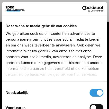
Deze website maakt gebruik van cookies
We gebruiken cookies om content en advertenties te
personaliseren, om functies voor social media te bieden
VACATURES
en om ons websiteverkeer te analyseren. Ook delen we
informatie over uw gebruik van onze site met onze
Alle vacatures
partners voor social media, adverteren en analyse. Deze
partners kunnen deze gegevens combineren met andere
informatie die u aan ze heeft verstrekt of die ze hebben
ZOEKBIJBAAN
verzameld op basis van uw gebruik van hun services.
FAQ
Kennis maken met MELON
Toestemmingsselectie
Noodzakelijk
Contact
Voorkeuren