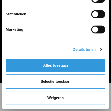
LINKS
Inloggen
Statistieken
Inschrijven
Vacature plaatsen
Marketing
Details tonen
Algemene voorwaarden
Privacy Statement
Alles toestaan
© Zoekbijbaan
Selectie toestaan
Weigeren