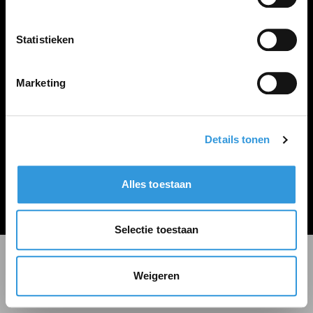
LINKS
Inloggen
Statistieken
Inschrijven
Vacature plaatsen
Marketing
Details tonen
Algemene voorwaarden
Privacy Statement
Alles toestaan
© Zoekbijbaan
Selectie toestaan
Weigeren