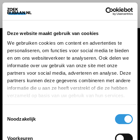
Deze website maakt gebruik van cookies
We gebruiken cookies om content en advertenties te
personaliseren, om functies voor social media te bieden
VACATURES
en om ons websiteverkeer te analyseren. Ook delen we
informatie over uw gebruik van onze site met onze
Alle vacatures
partners voor social media, adverteren en analyse. Deze
partners kunnen deze gegevens combineren met andere
informatie die u aan ze heeft verstrekt of die ze hebben
ZOEKBIJBAAN
verzameld op basis van uw gebruik van hun services.
FAQ
Kennis maken met MELON
Toestemmingsselectie
Noodzakelijk
Contact
Voorkeuren