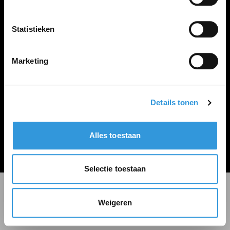
LINKS
Inloggen
Statistieken
Inschrijven
Vacature plaatsen
Marketing
Details tonen
Algemene voorwaarden
Privacy Statement
Alles toestaan
© Zoekbijbaan
Selectie toestaan
Weigeren