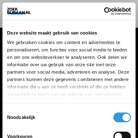
Deze website maakt gebruik van cookies
We gebruiken cookies om content en advertenties te
personaliseren, om functies voor social media te bieden
VACATURES
en om ons websiteverkeer te analyseren. Ook delen we
informatie over uw gebruik van onze site met onze
Alle vacatures
partners voor social media, adverteren en analyse. Deze
partners kunnen deze gegevens combineren met andere
informatie die u aan ze heeft verstrekt of die ze hebben
ZOEKBIJBAAN
verzameld op basis van uw gebruik van hun services.
FAQ
Kennis maken met MELON
Toestemmingsselectie
Noodzakelijk
Contact
Voorkeuren