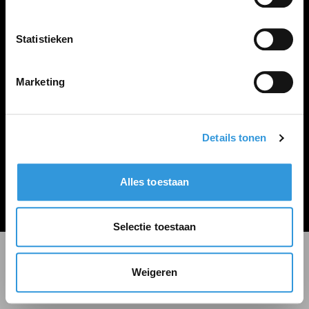
LINKS
Inloggen
Statistieken
Inschrijven
Vacature plaatsen
Marketing
Details tonen
Algemene voorwaarden
Privacy Statement
Alles toestaan
© Zoekbijbaan
Selectie toestaan
Weigeren