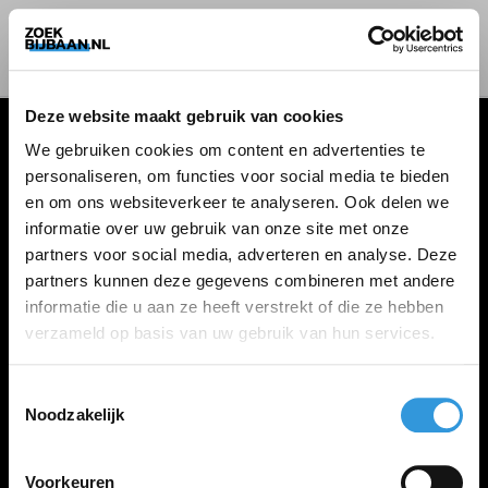
Deze website maakt gebruik van cookies
We gebruiken cookies om content en advertenties te
personaliseren, om functies voor social media te bieden
VACATURES
en om ons websiteverkeer te analyseren. Ook delen we
informatie over uw gebruik van onze site met onze
Alle vacatures
partners voor social media, adverteren en analyse. Deze
partners kunnen deze gegevens combineren met andere
informatie die u aan ze heeft verstrekt of die ze hebben
ZOEKBIJBAAN
verzameld op basis van uw gebruik van hun services.
FAQ
Kennis maken met MELON
Toestemmingsselectie
Noodzakelijk
Contact
Voorkeuren